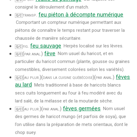
consigné le déroulement d’un match.
feu piéton à décompte numérique
transp.
Q/C
Comportant un compteur numérique permettant aux
piétons de connaître le temps restant pour traverser la
chaussée de manière sécuritaire.
feu sauvage
fig.
Herpès localisé sur les lèvres.
Q/C
fève
(par anal.)
Nom usuel du haricot, et en
Q/C
particulier du haricot commun (plante, gousse ou graines
comestibles, diversement colorées selon les variétés).
fèves
(au plur.)
(dans la cuisine québécoise)
(par anal.)
Q/C
au lard
Mets traditionnel à base de haricots blancs
secs cuits longuement au four à feu modéré avec du
lard salé, de la mélasse et de la moutarde sèche.
fèves germées
(au plur.)
(par anal.)
Nom usuel
Q/C
des germes de haricot mungo (et parfois de soya), que
l’on utilise dans la préparation de mets orientaux, dont le
chop suey.