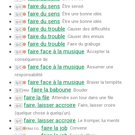
faire du sens
⊗
Être sensé.
Q/C
faire du sens
⊗
Être une bonne idée.
Q/C
faire du sens
⊗
Être une bonne idée.
Q/C
faire du trouble
⊗
Causer des difficultés.
Q/C
faire du trouble
⊗
Causer des ennuis.
Q/C
faire du trouble
⊗
Faire du grabuge.
Q/C
faire face à la musique
⊗
Accepter la
Q/C
conséquence de.
faire face à la musique
⊗
Assumer une
Q/C
responsabilité.
faire face à la musique
⊗
Braver la tempête.
Q/C
faire la baboune
fam.
Bouder.
Q/C
faire la file
Attendre son tour dans une file.
Q/C
faire, laisser accroire
Faire, laisser croire
Q/C
(quelque chose à quelqu’un).
faire, laisser accroire
Le tromper, lui mentir.
Q/C
faire la job
⊗
fam.
fig.
Convenir.
Q/C