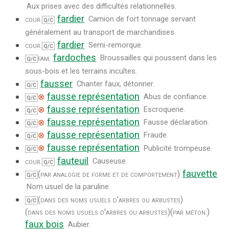
Aux prises avec des difficultés relationnelles.
fardier
cour.
Camion de fort tonnage servant
Q/C
généralement au transport de marchandises.
fardier
cour.
Semi-remorque.
Q/C
fardoches
fam.
Broussailles qui poussent dans les
Q/C
sous-bois et les terrains incultes.
fausser
Chanter faux, détonner.
Q/C
fausse représentation
⊗
Abus de confiance.
Q/C
fausse représentation
⊗
Escroquerie.
Q/C
fausse représentation
⊗
Fausse déclaration.
Q/C
fausse représentation
⊗
Fraude.
Q/C
fausse représentation
⊗
Publicité trompeuse.
Q/C
fauteuil
cour.
Causeuse.
Q/C
fauvette
(par analogie de forme et de comportement)
Q/C
Nom usuel de la paruline.
(dans des noms usuels d’arbres ou arbustes)
Q/C
(dans des noms usuels d'arbres ou arbustes)
(par méton.)
faux bois
Aubier.