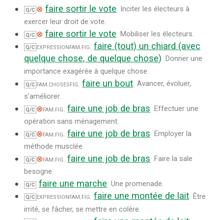
faire sortir le vote
⊗
Inciter les électeurs à
Q/C
exercer leur droit de vote.
faire sortir le vote
⊗
Mobiliser les électeurs.
Q/C
faire (tout) un chiard (avec
expression
fam.
fig.
Q/C
quelque chose, de quelque chose)
Donner une
importance exagérée à quelque chose.
faire un bout
fam.
choses
fig.
Avancer, évoluer,
Q/C
s’améliorer.
faire une job de bras
⊗
fam.
fig.
Effectuer une
Q/C
opération sans ménagement.
faire une job de bras
⊗
fam.
fig.
Employer la
Q/C
méthode musclée.
faire une job de bras
⊗
fam.
fig.
Faire la sale
Q/C
besogne.
faire une marche
Une promenade.
Q/C
faire une montée de lait
expression
fam.
fig.
Être
Q/C
irrité, se fâcher, se mettre en colère.