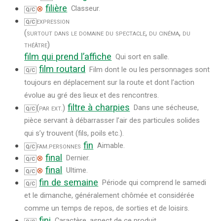
filière
⊗
Classeur.
Q/C
expression
Q/C
(surtout dans le domaine du spectacle, du cinéma, du
théâtre)
film qui prend l’affiche
Qui sort en salle.
film routard
Film dont le ou les personnages sont
Q/C
toujours en déplacement sur la route et dont l’action
évolue au gré des lieux et des rencontres.
filtre à charpies
(par ext.)
Dans une sécheuse,
Q/C
pièce servant à débarrasser l’air des particules solides
qui s’y trouvent (fils, poils etc.).
fin
fam.
personnes
Aimable.
Q/C
final
⊗
Dernier.
Q/C
final
⊗
Ultime.
Q/C
fin de semaine
Période qui comprend le samedi
Q/C
et le dimanche, généralement chômée et considérée
comme un temps de repos, de sorties et de loisirs.
fini
Caractère, aspect de ce produit.