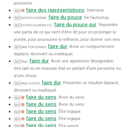
pressions.
faire des représentations
⊗
Intervenir.
Q/C
faire du pouce
expression
fam.
De l’autostop.
Q/C
faire du pouce sur
expression
fam.
fig.
Reprendre
Q/C
une partie de ce qui vient d’être dit pour en prolonger la
portée, pour poursuivre la réflexion, pour donner son avis.
faire dur
fam.
personnes
Avoir un comportement
Q/C
déplacé, décevant ou inadéquat.
faire dur
fam.
Avoir une apparence désagréable,
Q/C
être laid ou en mauvais état en parlant d’une personne ou
d’une chose.
faire dur
fam.
choses
Présenter un résultat déplacé,
Q/C
décevant ou inadéquat.
faire du sens
⊗
Avoir du sens.
Q/C
faire du sens
⊗
Avoir du sens.
Q/C
faire du sens
⊗
Être logique.
Q/C
faire du sens
⊗
Être logique.
Q/C
faire du sens
⊗
Être sensé.
Q/C