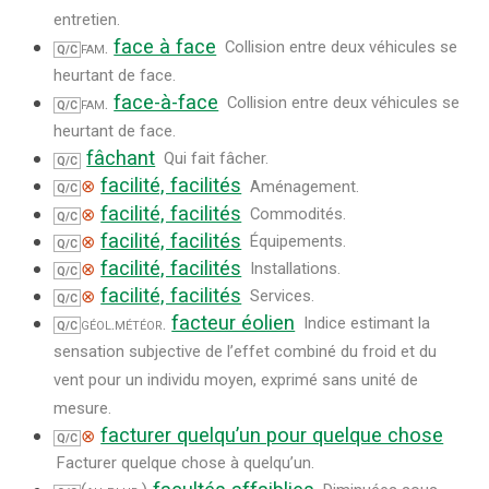
entretien.
face à face
fam.
Collision entre deux véhicules se
Q/C
heurtant de face.
face-à-face
fam.
Collision entre deux véhicules se
Q/C
heurtant de face.
fâchant
Qui fait fâcher.
Q/C
facilité, facilités
⊗
Aménagement.
Q/C
facilité, facilités
⊗
Commodités.
Q/C
facilité, facilités
⊗
Équipements.
Q/C
facilité, facilités
⊗
Installations.
Q/C
facilité, facilités
⊗
Services.
Q/C
facteur éolien
géol.
météor.
Indice estimant la
Q/C
sensation subjective de l’effet combiné du froid et du
vent pour un individu moyen, exprimé sans unité de
mesure.
facturer quelqu’un pour quelque chose
⊗
Q/C
Facturer quelque chose à quelqu’un.