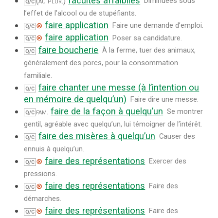
facultés affaiblies
(au plur.)
Diminuées sous
Q/C
l’effet de l’alcool ou de stupéfiants.
faire application
⊗
Faire une demande d’emploi.
Q/C
faire application
⊗
Poser sa candidature.
Q/C
faire boucherie
À la ferme, tuer des animaux,
Q/C
généralement des porcs, pour la consommation
familiale.
faire chanter une messe (à l’intention ou
Q/C
en mémoire de quelqu’un)
Faire dire une messe.
faire de la façon à quelqu’un
fam.
Se montrer
Q/C
gentil, agréable avec quelqu’un, lui témoigner de l’intérêt.
faire des misères à quelqu’un
Causer des
Q/C
ennuis à quelqu’un.
faire des représentations
⊗
Exercer des
Q/C
pressions.
faire des représentations
⊗
Faire des
Q/C
démarches.
faire des représentations
⊗
Faire des
Q/C