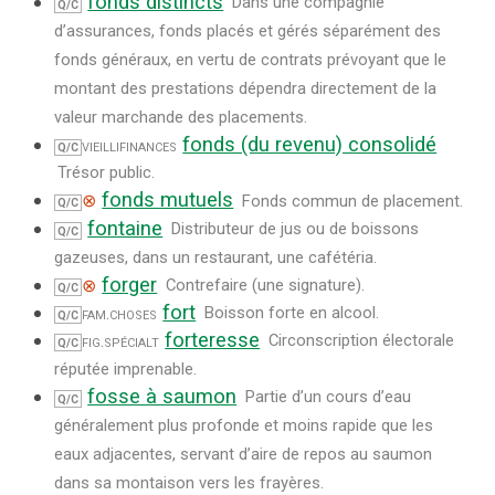
fonds distincts
Dans une compagnie
Q/C
d’assurances, fonds placés et gérés séparément des
fonds généraux, en vertu de contrats prévoyant que le
montant des prestations dépendra directement de la
valeur marchande des placements.
fonds (du revenu) consolidé
vieilli
finances
Q/C
Trésor public.
fonds mutuels
⊗
Fonds commun de placement.
Q/C
fontaine
Distributeur de jus ou de boissons
Q/C
gazeuses, dans un restaurant, une cafétéria.
forger
⊗
Contrefaire (une signature).
Q/C
fort
fam.
choses
Boisson forte en alcool.
Q/C
forteresse
fig.
spécialt
Circonscription électorale
Q/C
réputée imprenable.
fosse à saumon
Partie d’un cours d’eau
Q/C
généralement plus profonde et moins rapide que les
eaux adjacentes, servant d’aire de repos au saumon
dans sa montaison vers les frayères.