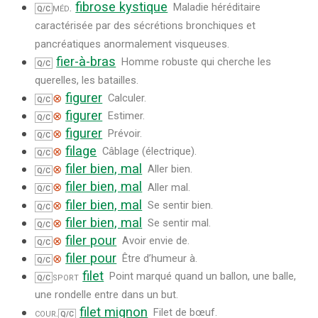
fibrose kystique
méd.
Maladie héréditaire
Q/C
caractérisée par des sécrétions bronchiques et
pancréatiques anormalement visqueuses.
fier-à-bras
Homme robuste qui cherche les
Q/C
querelles, les batailles.
figurer
⊗
Calculer.
Q/C
figurer
⊗
Estimer.
Q/C
figurer
⊗
Prévoir.
Q/C
filage
⊗
Câblage (électrique).
Q/C
filer bien, mal
⊗
Aller bien.
Q/C
filer bien, mal
⊗
Aller mal.
Q/C
filer bien, mal
⊗
Se sentir bien.
Q/C
filer bien, mal
⊗
Se sentir mal.
Q/C
filer pour
⊗
Avoir envie de.
Q/C
filer pour
⊗
Être d’humeur à.
Q/C
filet
sport
Point marqué quand un ballon, une balle,
Q/C
une rondelle entre dans un but.
filet mignon
cour.
Filet de bœuf.
Q/C