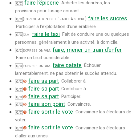
faire l’épicerie
Acheter les denrées, les
Q/C
provisions pour l’usage courant.
faire les sucres
(exploitation de l’érable à sucre)
Q/C
Participer à l’exploitation d’une érablière.
faire le taxi
fam.
Fait de conduire une ou quelques
Q/C
personnes, généralement à une activité, à domicile.
faire, mener un train d’enfer
expression
fam.
Q/C
Faire un bruit considérable.
faire patate
expression
fam.
Échouer
Q/C
lamentablement, ne pas obtenir le succès attendu.
faire sa part
⊗
Collaborer à.
Q/C
faire sa part
⊗
Contribuer à.
Q/C
faire sa part
⊗
Participer.
Q/C
faire son point
⊗
Convaincre.
Q/C
faire sortir le vote
⊗
Convaincre les électeurs de
Q/C
voter.
faire sortir le vote
⊗
Convaincre les électeurs
Q/C
d’aller aux urnes.