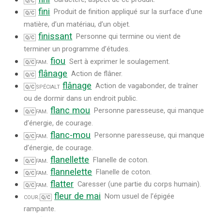
Q/C
fini
Produit de finition appliqué sur la surface d’une
Q/C
matière, d’un matériau, d’un objet.
finissant
Personne qui termine ou vient de
Q/C
terminer un programme d’études.
fiou
fam.
Sert à exprimer le soulagement.
Q/C
flânage
Action de flâner.
Q/C
flânage
spécialt
Action de vagabonder, de traîner
Q/C
ou de dormir dans un endroit public.
flanc mou
fam.
Personne paresseuse, qui manque
Q/C
d’énergie, de courage.
flanc-mou
fam.
Personne paresseuse, qui manque
Q/C
d’énergie, de courage.
flanellette
fam.
Flanelle de coton.
Q/C
flannelette
fam.
Flanelle de coton.
Q/C
flatter
fam.
Caresser (une partie du corps humain).
Q/C
fleur de mai
cour.
Nom usuel de l’épigée
Q/C
rampante.