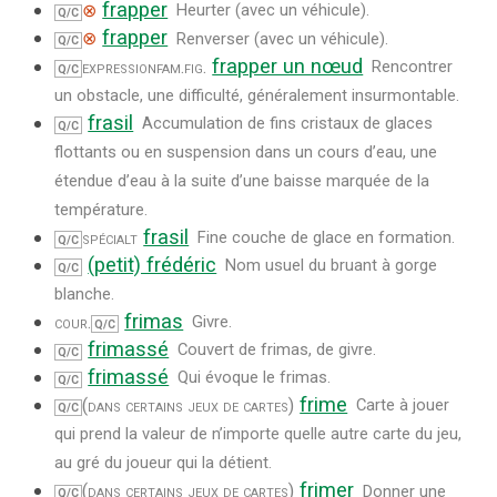
frapper
⊗
Heurter (avec un véhicule).
Q/C
frapper
⊗
Renverser (avec un véhicule).
Q/C
frapper un nœud
expression
fam.
fig.
Rencontrer
Q/C
un obstacle, une difficulté, généralement insurmontable.
frasil
Accumulation de fins cristaux de glaces
Q/C
flottants ou en suspension dans un cours d’eau, une
étendue d’eau à la suite d’une baisse marquée de la
température.
frasil
spécialt
Fine couche de glace en formation.
Q/C
(petit) frédéric
Nom usuel du bruant à gorge
Q/C
blanche.
frimas
cour.
Givre.
Q/C
frimassé
Couvert de frimas, de givre.
Q/C
frimassé
Qui évoque le frimas.
Q/C
frime
(dans certains jeux de cartes)
Carte à jouer
Q/C
qui prend la valeur de n’importe quelle autre carte du jeu,
au gré du joueur qui la détient.
frimer
(dans certains jeux de cartes)
Donner une
Q/C