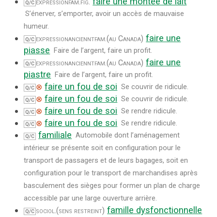
faire une montée de lait
expression
fam.
fig.
Q/C
S’énerver, s’emporter, avoir un accès de mauvaise
humeur.
faire une
expression
anciennt
fam.
(au Canada)
Q/C
piasse
Faire de l’argent, faire un profit.
faire une
expression
anciennt
fam.
(au Canada)
Q/C
piastre
Faire de l’argent, faire un profit.
faire un fou de soi
⊗
Se couvrir de ridicule.
Q/C
faire un fou de soi
⊗
Se couvrir de ridicule.
Q/C
faire un fou de soi
⊗
Se rendre ridicule.
Q/C
faire un fou de soi
⊗
Se rendre ridicule.
Q/C
familiale
Automobile dont l’aménagement
Q/C
intérieur se présente soit en configuration pour le
transport de passagers et de leurs bagages, soit en
configuration pour le transport de marchandises après
basculement des sièges pour former un plan de charge
accessible par une large ouverture arrière.
famille dysfonctionnelle
sociol.
(sens restreint)
Q/C