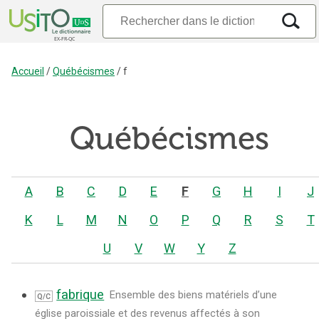
Accueil
/
Québécismes
/
f
Québécismes
A
B
C
D
E
F
G
H
I
J
K
L
M
N
O
P
Q
R
S
T
U
V
W
Y
Z
fabrique
Ensemble des biens matériels d’une
Q/C
église paroissiale et des revenus affectés à son