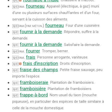
fournaise à l’huile
⊗
Chaudière à mazout.
Q/C
fourneau
fam.
Appareil (électrique, à gaz) muni
Q/C
d’une ou plusieurs surfaces chauffantes et d’un four,
servant à la cuisson des aliments.
fourneau
fam.
(par méton.)
Four d’une cuisinière.
Q/C
fournir à la demande
Répondre, suffire à la
Q/C
demande.
fournir à la demande
Satisfaire la demande.
Q/C
fourrer
fam.
Tromper, berner.
Q/C
frais
fam.
Personne arrogante, vaniteuse.
Q/C
frais d’inscription
⊗
Droits d’inscription.
Q/C
fraise des champs
Petite fraise sauvage, peu
Q/C
importe l’espèce.
framboiseraie
Plantation de framboisiers.
Q/C
framboisière
Plantation de framboisiers.
Q/C
frappe-à-bord
Nom usuel du taon (mouche
Q/C
piqueuse), en particulier des espèces de taille similaire à
celle de la mouche domestique.