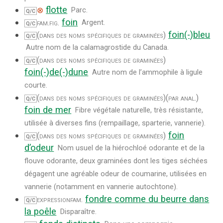
flotte
⊗
Parc.
Q/C
foin
fam.
fig.
Argent.
Q/C
foin(-)bleu
(dans des noms spécifiques de graminées)
Q/C
Autre nom de la calamagrostide du Canada.
(dans des noms spécifiques de graminées)
Q/C
foin(-)de(-)dune
Autre nom de l’ammophile à ligule
courte.
(dans des noms spécifiques de graminées)
(par anal.)
Q/C
foin de mer
Fibre végétale naturelle, très résistante,
utilisée à diverses fins (rempaillage, sparterie, vannerie).
foin
(dans des noms spécifiques de graminées)
Q/C
d’odeur
Nom usuel de la hiérochloé odorante et de la
flouve odorante, deux graminées dont les tiges séchées
dégagent une agréable odeur de coumarine, utilisées en
vannerie (notamment en vannerie autochtone).
fondre comme du beurre dans
expression
fam.
Q/C
la poêle
Disparaître.