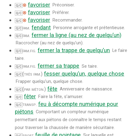
favoriser
⊗
Préconiser.
Q/C
favoriser
⊗
Préférer.
Q/C
favoriser
⊗
Recommander.
Q/C
fendant
fam.
Personne arrogante et prétentieuse.
Q/C
fermer la ligne (au nez de quelqu’un)
fam.
Q/C
Raccrocher (au nez de quelqu’un).
fermer la trappe de quelqu’un
fam.
fig.
Le faire
Q/C
taire.
fermer sa trappe
fam.
fig.
Se taire.
Q/C
fesser quelqu’un, quelque chose
(très fam.)
Q/C
Frapper quelqu’un, quelque chose.
fête
(par méton.)
Anniversaire de naissance.
Q/C
fêter
Faire la fête, s’amuser.
Q/C
feu à décompte numérique pour
transp.
Q/C
piétons
Comportant un compteur numérique
permettant aux piétons de connaître le temps restant
pour traverser la chaussée de manière sécuritaire.
feuille de pointage
sport
Sur laquelle est
Q/C