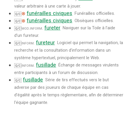
valeur arbitraire à une carte à jouer.
funérailles civiques
⊗
Funérailles officielles.
Q/C
funérailles civiques
⊗
Obsèques officielles.
Q/C
fureter
mod.
inform.
Naviguer sur la Toile à l’aide
Q/C
d’un fureteur.
fureteur
inform.
Logiciel qui permet la navigation, la
Q/C
recherche et la consultation d’information dans un
système hypertextuel, principalement le Web.
fusillade
inform.
Échange de messages virulents
Q/C
entre participants à un forum de discussion.
fusillade
Série de tirs effectués vers le but
Q/C
adverse par des joueurs de chaque équipe en cas
d’égalité après le temps règlementaire, afin de déterminer
l’équipe gagnante.