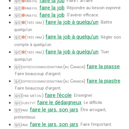
faire la job
⊗
fam.
fig.
Faire l' affaire.
Q/C
faire la job
⊗
fam.
fig.
Répondre au besoin exprimé.
Q/C
faire la job
⊗
fam.
fig.
S’avérer efficace.
Q/C
faire la job à quelqu’un
⊗
(très fam.)
Battre
Q/C
quelqu’un.
faire la job à quelqu’un
⊗
(très fam.)
Régler son
Q/C
compte à quelqu’un.
faire la job à quelqu’un
⊗
(très fam.)
Tuer
Q/C
quelqu’un.
faire la piasse
expression
anciennt
fam.
(au Canada)
Q/C
Faire beaucoup d’argent.
faire la piastre
expression
anciennt
fam.
(au Canada)
Q/C
Faire beaucoup d’argent.
faire l’école
(par méton.)
Enseigner.
Q/C
faire le dédaigneux
substvt
Le difficile.
Q/C
faire le jars, son jars
fam.
Être arrogant,
Q/C
prétentieux.
faire le jars, son jars
fam.
Faire l’important.
Q/C