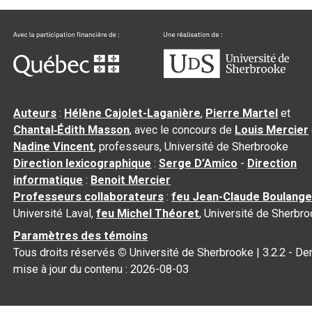
Auteurs
:
Hélène Cajolet-Laganière
,
Pierre Martel
et
Chantal‑Édith Masson
, avec le concours de
Louis Mercier
Nadine Vincent
, professeurs, Université de Sherbrooke
Direction lexicographique
:
Serge D’Amico
-
Direction
informatique
:
Benoit Mercier
Professeurs collaborateurs
:
feu Jean-Claude Boulange
Université Laval,
feu Michel Théoret
, Université de Sherbr
Paramètres des témoins
Tous droits réservés
©
Université de Sherbrooke |
3.2.2
- Der
mise à jour du contenu :
2026-08-03