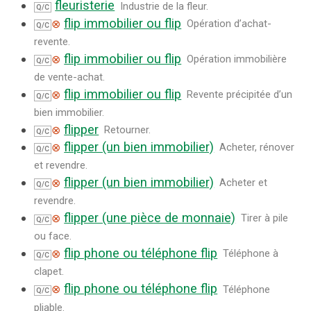
fleuristerie
Industrie de la fleur.
Q/C
flip immobilier ou flip
⊗
Opération d’achat-
Q/C
revente.
flip immobilier ou flip
⊗
Opération immobilière
Q/C
de vente-achat.
flip immobilier ou flip
⊗
Revente précipitée d’un
Q/C
bien immobilier.
flipper
⊗
Retourner.
Q/C
flipper (un bien immobilier)
⊗
Acheter, rénover
Q/C
et revendre.
flipper (un bien immobilier)
⊗
Acheter et
Q/C
revendre.
flipper (une pièce de monnaie)
⊗
Tirer à pile
Q/C
ou face.
flip phone ou téléphone flip
⊗
Téléphone à
Q/C
clapet.
flip phone ou téléphone flip
⊗
Téléphone
Q/C
pliable.