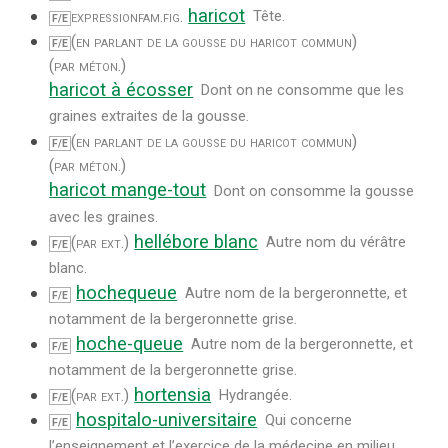
haricot
expression
fam.
fig.
Tête.
F/E
(en parlant de la gousse du haricot commun)
F/E
(par méton.)
haricot à écosser
Dont on ne consomme que les
graines extraites de la gousse.
(en parlant de la gousse du haricot commun)
F/E
(par méton.)
haricot mange-tout
Dont on consomme la gousse
avec les graines.
hellébore blanc
(par ext.)
Autre nom du vérâtre
F/E
blanc.
hochequeue
Autre nom de la bergeronnette, et
F/E
notamment de la bergeronnette grise.
hoche-queue
Autre nom de la bergeronnette, et
F/E
notamment de la bergeronnette grise.
hortensia
(par ext.)
Hydrangée.
F/E
hospitalo-universitaire
Qui concerne
F/E
l’enseignement et l’exercice de la médecine en milieu