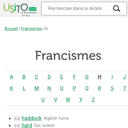
Accueil
/
Francismes
/
h
Francismes
A
B
C
D
E
F
G
H
I
J
K
L
M
N
O
P
Q
R
S
T
U
V
W
Y
Z
haddock
Aiglefin fumé.
F/E
hard
Dur, violent.
F/E