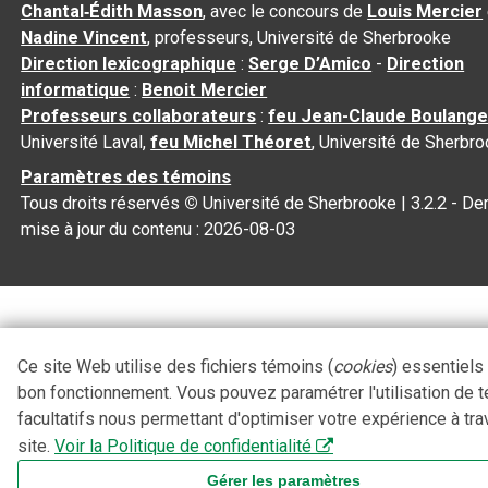
Chantal‑Édith Masson
, avec le concours de
Louis Mercier
Nadine Vincent
, professeurs, Université de Sherbrooke
Direction lexicographique
:
Serge D’Amico
-
Direction
informatique
:
Benoit Mercier
Professeurs collaborateurs
:
feu Jean-Claude Boulange
Université Laval,
feu Michel Théoret
, Université de Sherbr
Paramètres des témoins
Tous droits réservés
©
Université de Sherbrooke |
3.2.2
- Der
mise à jour du contenu :
2026-08-03
Ce site Web utilise des fichiers témoins (
cookies
) essentiels
bon fonctionnement. Vous pouvez paramétrer l'utilisation de 
facultatifs nous permettant d'optimiser votre expérience à tra
site.
Voir la Politique de confidentialité
Gérer les paramètres