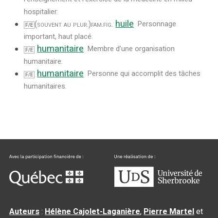
hospitalier.
huile
(souvent au plur.)
fam.
fig.
Personnage
F/E
important, haut placé.
humanitaire
Membre d’une organisation
F/E
humanitaire.
humanitaire
Personne qui accomplit des tâches
F/E
humanitaires.
Auteurs
:
Hélène Cajolet-Laganière
,
Pierre Martel
et