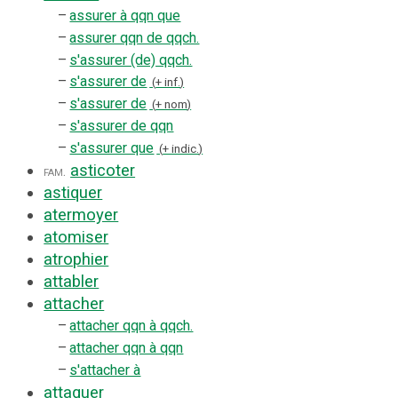
–
assurer à qqn que
–
assurer qqn de qqch.
–
s'assurer (de) qqch.
–
s'assurer de
+ inf.
–
s'assurer de
+ nom
–
s'assurer de qqn
–
s'assurer que
+ indic.
asticoter
fam.
astiquer
atermoyer
atomiser
atrophier
attabler
attacher
–
attacher qqn à qqch.
–
attacher qqn à qqn
–
s'attacher à
attaquer