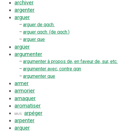
archiver
argenter
arguer
–
arguer de qqch.
–
arguer qqch. (de qqch.)
–
arguer que
argüer
argumenter
–
argumenter à propos de, en faveur de, sur, etc.
–
argumenter avec, contre qqn
–
argumenter que
armer
armorier
arnaquer
aromatiser
arpéger
mus.
arpenter
arquer