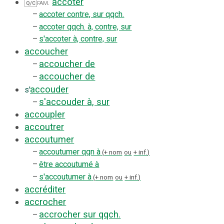
accoter
fam.
Q/C
–
accoter contre, sur qqch.
–
accoter qqch. à, contre, sur
–
s'accoter à, contre, sur
accoucher
accoucher de
–
accoucher de
–
accouder
s'
s'accouder à, sur
–
accoupler
accoutrer
accoutumer
–
accoutumer qqn à
+ nom
+ inf.
ou
–
être accoutumé à
–
s'accoutumer à
+ nom
+ inf.
ou
accréditer
accrocher
accrocher sur qqch.
–