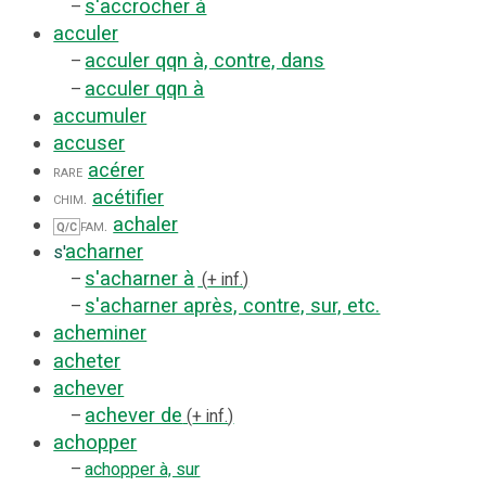
s'accrocher à
–
acculer
acculer qqn à, contre, dans
–
acculer qqn à
–
accumuler
accuser
acérer
rare
acétifier
chim.
achaler
fam.
Q/C
acharner
s'
s'acharner à
–
+ inf.
s'acharner après, contre, sur, etc.
–
acheminer
acheter
achever
achever de
–
+ inf.
achopper
–
achopper à, sur