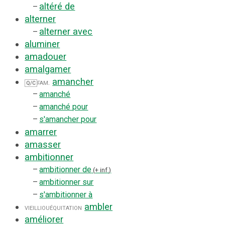
altéré de
–
alterner
alterner avec
–
aluminer
amadouer
amalgamer
amancher
fam.
Q/C
–
amanché
–
amanché pour
–
s'amancher pour
amarrer
amasser
ambitionner
–
ambitionner de
+ inf.
–
ambitionner sur
–
s'ambitionner à
ambler
vieilli
ou
équitation
améliorer