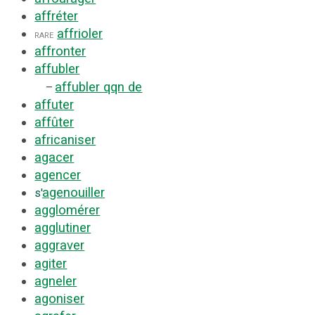
affréter
affrioler
rare
affronter
affubler
affubler qqn de
–
affuter
affûter
africaniser
agacer
agencer
agenouiller
s'
agglomérer
agglutiner
aggraver
agiter
agneler
agoniser