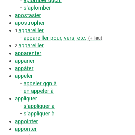
aplomber qqch.
–
s'aplomber
–
apostasier
apostropher
appareiller
1.
appareiller pour, vers, etc.
–
+ lieu
appareiller
2.
apparenter
apparier
appâter
appeler
appeler qqn à
–
en appeler à
–
appliquer
s'appliquer à
–
s'appliquer à
–
appointer
apponter