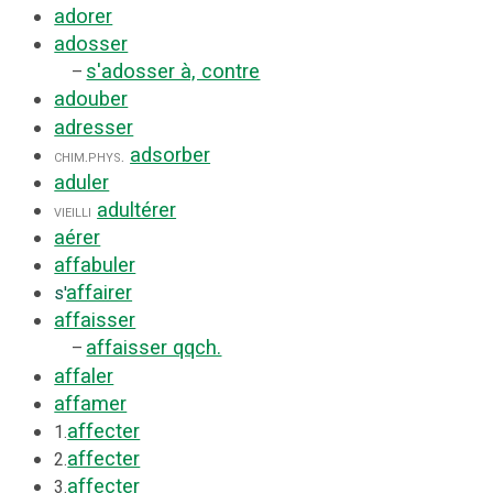
adorer
adosser
s'adosser à, contre
–
adouber
adresser
adsorber
chim.
phys.
aduler
adultérer
vieilli
aérer
affabuler
affairer
s'
affaisser
affaisser qqch.
–
affaler
affamer
affecter
1.
affecter
2.
affecter
3.