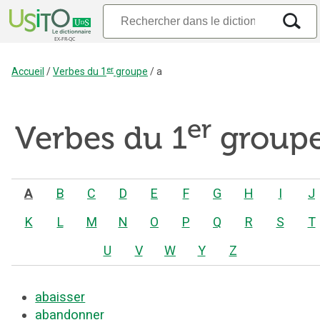
er
Accueil
/
Verbes du 1
groupe
/
a
er
Verbes du 1
group
A
B
C
D
E
F
G
H
I
J
K
L
M
N
O
P
Q
R
S
T
U
V
W
Y
Z
abaisser
abandonner