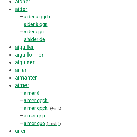
aicher
aider
–
aider à qqch.
–
aider à qqn
–
aider qqn
–
s'aider de
aiguiller
aiguillonner
aiguiser
ailler
aimanter
aimer
–
aimer à
–
aimer qqch.
–
aimer qqch.
+ inf.
–
aimer qqn
–
aimer que
+ subj.
airer