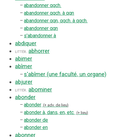
–
abandonner qqch.
–
abandonner qqch. à qqn
–
abandonner qqn, qqch. à qqch.
–
abandonner qqn
–
s'abandonner à
abdiquer
abhorrer
littér.
abimer
abîmer
s'abîmer (une faculté, un organe)
–
abjurer
abominer
littér.
abonder
–
abonder
+ adv. de lieu
–
abonder à, dans, en, etc.
+ lieu
–
abonder de
–
abonder en
abonner