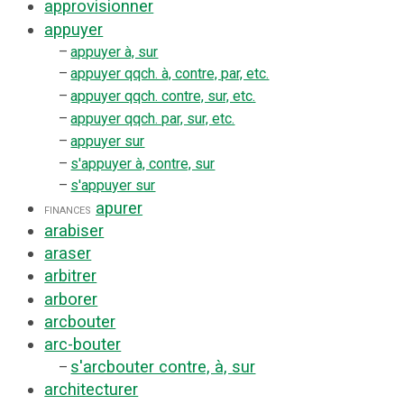
approvisionner
appuyer
–
appuyer à, sur
–
appuyer qqch. à, contre, par, etc.
–
appuyer qqch. contre, sur, etc.
–
appuyer qqch. par, sur, etc.
–
appuyer sur
–
s'appuyer à, contre, sur
–
s'appuyer sur
apurer
finances
arabiser
araser
arbitrer
arborer
arcbouter
arc-bouter
s'arcbouter contre, à, sur
–
architecturer