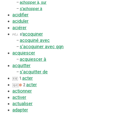
–
achopper à, sur
–
s'achopper à
acidifier
aciduler
aciérer
acoquiner
péj.
s'
acoquiné avec
–
s'acoquiner avec qqn
–
acquiescer
acquiescer à
–
acquitter
s'acquitter de
–
acter
1.
F/E
acter
⊗
2.
Q/C
actionner
activer
actualiser
adapter