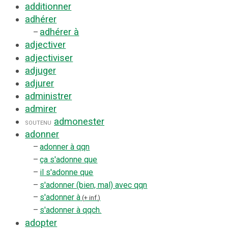
additionner
adhérer
adhérer à
–
adjectiver
adjectiviser
adjuger
adjurer
administrer
admirer
admonester
soutenu
adonner
–
adonner à qqn
–
ça s'adonne que
–
il s'adonne que
–
s'adonner (bien, mal) avec qqn
–
s'adonner à
+ inf.
–
s'adonner à qqch.
adopter