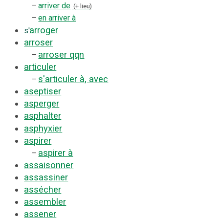
–
arriver de
+ lieu
–
en arriver à
arroger
s'
arroser
arroser qqn
–
articuler
s'articuler à, avec
–
aseptiser
asperger
asphalter
asphyxier
aspirer
aspirer à
–
assaisonner
assassiner
assécher
assembler
assener