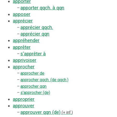
apporter
apporter qqch. à qqn
–
apposer
apprécier
apprécier qqch.
–
apprécier qqn
–
appréhender
apprêter
s'apprêter à
–
apprivoiser
approcher
–
approcher de
–
approcher qqch. (de qqch.)
–
approcher qqn
–
s'approcher (de)
approprier
approuver
approuver qqn (de)
–
+ inf.