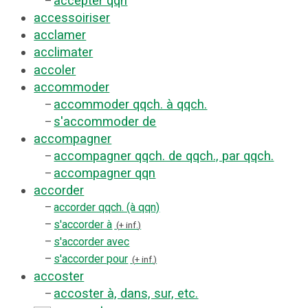
accepter qqn
–
accessoiriser
acclamer
acclimater
accoler
accommoder
accommoder qqch. à qqch.
–
s'accommoder de
–
accompagner
accompagner qqch. de qqch., par qqch.
–
accompagner qqn
–
accorder
–
accorder qqch. (à qqn)
–
s'accorder à
+ inf.
–
s'accorder avec
–
s'accorder pour
+ inf.
accoster
accoster à, dans, sur, etc.
–