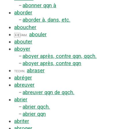
abonner qqn à
–
aborder
aborder à, dans, etc.
–
aboucher
abouler
fam.
F/E
abouter
aboyer
aboyer après, contre qqn, qqch.
–
aboyer après, contre qqn
–
abraser
techn.
abréger
abreuver
abreuver qqn de qqch.
–
abrier
abrier qqch.
–
abrier qqn
–
abriter
abroger