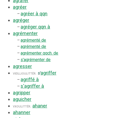
agrafer
agréer
agréer à qqn
–
agréger
agréger qqn à
–
agrémenter
–
agrémenté de
–
agrémenté de
–
agrémenter qqch. de
–
s'agrémenter de
agresser
agriffer
vieilli
ou
littér.
s'
agriffé à
–
s'agriffer à
–
agripper
aguicher
ahaner
vx
ou
littér.
ahanner