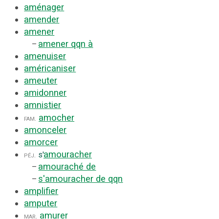
aménager
amender
amener
amener qqn à
–
amenuiser
américaniser
ameuter
amidonner
amnistier
amocher
fam.
amonceler
amorcer
amouracher
péj.
s'
amouraché de
–
s'amouracher de qqn
–
amplifier
amputer
amurer
mar.