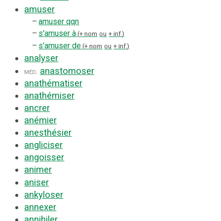
amuser
–
amuser qqn
–
s'amuser à
+ nom
+ inf.
ou
–
s'amuser de
+ nom
+ inf.
ou
analyser
anastomoser
méd.
anathématiser
anathémiser
ancrer
anémier
anesthésier
angliciser
angoisser
animer
aniser
ankyloser
annexer
annihiler