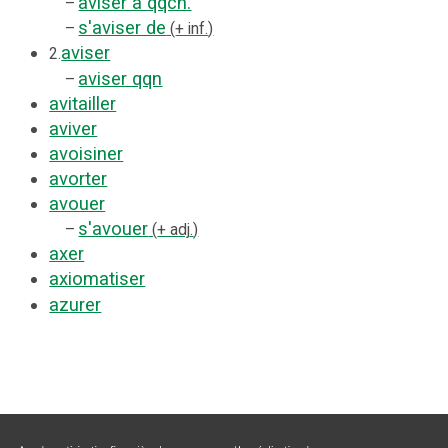
aviser à qqch.
–
s'aviser de
–
+ inf.
aviser
2.
aviser qqn
–
avitailler
aviver
avoisiner
avorter
avouer
s'avouer
–
+ adj.
axer
axiomatiser
azurer