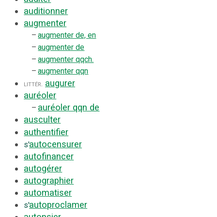
auditionner
augmenter
–
augmenter de, en
–
augmenter de
–
augmenter qqch.
–
augmenter qqn
augurer
littér.
auréoler
auréoler qqn de
–
ausculter
authentifier
autocensurer
s'
autofinancer
autogérer
autographier
automatiser
autoproclamer
s'