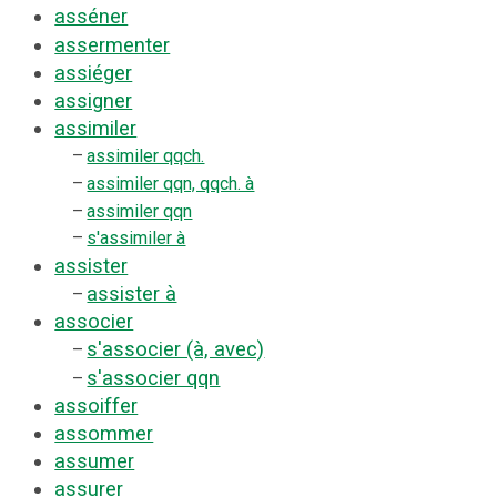
asséner
assermenter
assiéger
assigner
assimiler
–
assimiler qqch.
–
assimiler qqn, qqch. à
–
assimiler qqn
–
s'assimiler à
assister
assister à
–
associer
s'associer (à, avec)
–
s'associer qqn
–
assoiffer
assommer
assumer
assurer