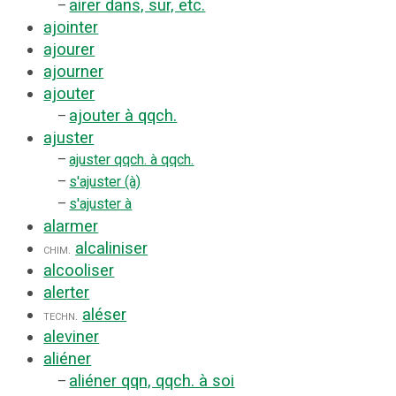
airer dans, sur, etc.
–
ajointer
ajourer
ajourner
ajouter
ajouter à qqch.
–
ajuster
–
ajuster qqch. à qqch.
–
s'ajuster (à)
–
s'ajuster à
alarmer
alcaliniser
chim.
alcooliser
alerter
aléser
techn.
aleviner
aliéner
aliéner qqn, qqch. à soi
–