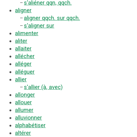
s'aliéner qqn, qqch.
–
aligner
aligner qqch. sur qqch.
–
s'aligner sur
–
alimenter
aliter
allaiter
allécher
alléger
alléguer
allier
s'allier (à, avec)
–
allonger
allouer
allumer
alluvionner
alphabétiser
altérer