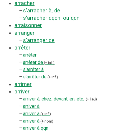
arracher
s'arracher à, de
–
s'arracher qqch. ou qqn
–
arraisonner
arranger
s'arranger de
–
arrêter
–
arrêter
–
arrêter de
+ inf.
–
s'arrêter à
–
s'arrêter de
+ inf.
arrimer
arriver
–
arriver à, chez, devant, en, etc.
+ lieu
–
arriver à
–
arriver à
+ inf.
–
arriver à
+ nom
–
arriver à qqn