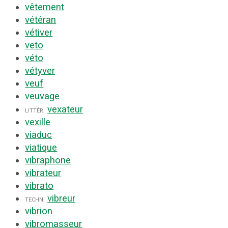
vêtement
vétéran
vétiver
veto
véto
vétyver
veuf
veuvage
vexateur
littér.
vexille
viaduc
viatique
vibraphone
vibrateur
vibrato
vibreur
techn.
vibrion
vibromasseur