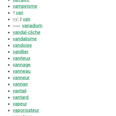
vampirisme
van
1.
van
2.
F/E
vanadium
chim.
vandal-cliche
vandalisme
vandoise
vanillier
vaniteux
vannage
vanneau
vanneur
vannier
vantail
vantard
vapeur
vaporisateur