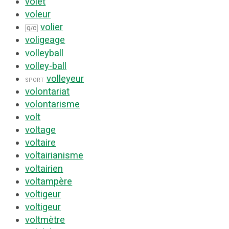
volet
voleur
volier
Q/C
voligeage
volleyball
volley-ball
volleyeur
sport
volontariat
volontarisme
volt
voltage
voltaire
voltairianisme
voltairien
voltampère
voltigeur
voltigeur
voltmètre