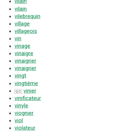
vilain
vilain
vilebrequin
village
villageois
vin
vinage
vinaigre
vinaigrier
vinaigrier
vingt
vingtième
vinier
Q/C
vinificateur
vinyle
viognier
viol
violateur