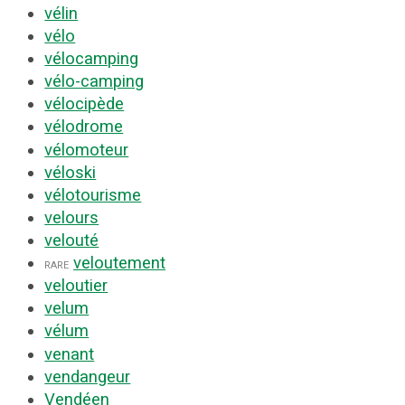
vélin
vélo
vélocamping
vélo-camping
vélocipède
vélodrome
vélomoteur
véloski
vélotourisme
velours
velouté
veloutement
rare
veloutier
velum
vélum
venant
vendangeur
Vendéen