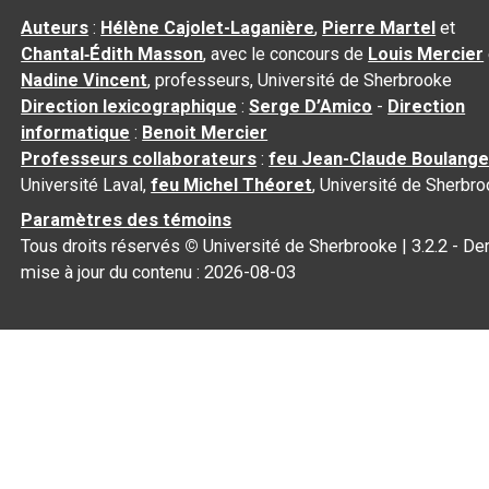
Auteurs
:
Hélène Cajolet-Laganière
,
Pierre Martel
et
Chantal‑Édith Masson
, avec le concours de
Louis Mercier
Nadine Vincent
, professeurs, Université de Sherbrooke
Direction lexicographique
:
Serge D’Amico
-
Direction
informatique
:
Benoit Mercier
Professeurs collaborateurs
:
feu Jean-Claude Boulange
Université Laval,
feu Michel Théoret
, Université de Sherbr
Paramètres des témoins
Tous droits réservés
©
Université de Sherbrooke |
3.2.2
- Der
mise à jour du contenu :
2026-08-03