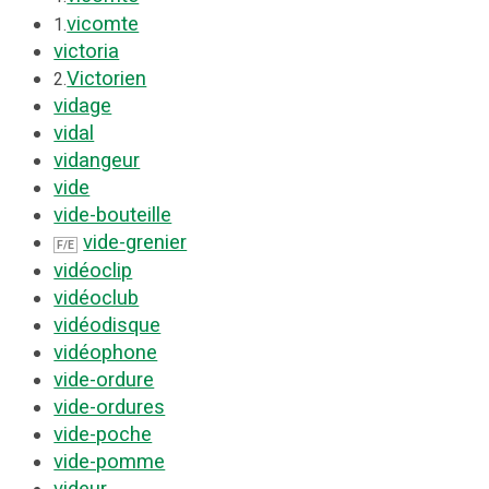
vicomte
1.
victoria
Victorien
2.
vidage
vidal
vidangeur
vide
vide-bouteille
vide-grenier
F/E
vidéoclip
vidéoclub
vidéodisque
vidéophone
vide-ordure
vide-ordures
vide-poche
vide-pomme