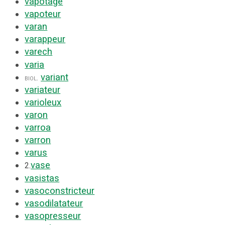
vapotage
vapoteur
varan
varappeur
varech
varia
variant
biol.
variateur
varioleux
varon
varroa
varron
varus
vase
2.
vasistas
vasoconstricteur
vasodilatateur
vasopresseur