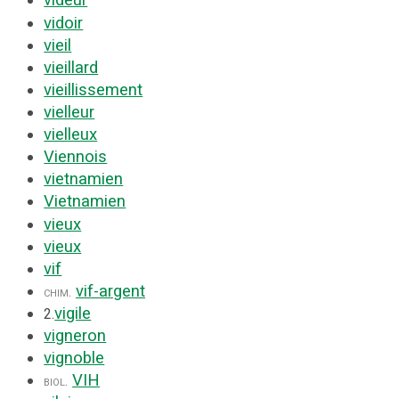
videur
vidoir
vieil
vieillard
vieillissement
vielleur
vielleux
Viennois
vietnamien
Vietnamien
vieux
vieux
vif
vif-argent
chim.
vigile
2.
vigneron
vignoble
VIH
biol.