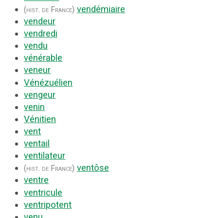
vendémiaire
(hist. de France)
vendeur
vendredi
vendu
vénérable
veneur
Vénézuélien
vengeur
venin
Vénitien
vent
ventail
ventilateur
ventôse
(hist. de France)
ventre
ventricule
ventripotent
venu