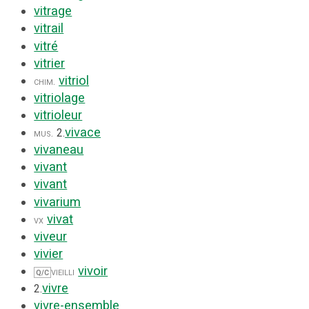
vitrage
vitrail
vitré
vitrier
vitriol
chim.
vitriolage
vitrioleur
vivace
mus.
2.
vivaneau
vivant
vivant
vivarium
vivat
vx
viveur
vivier
vivoir
vieilli
Q/C
vivre
2.
vivre-ensemble