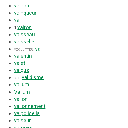
vaincu
vainqueur
vair
vairon
1.
vaisseau
vaisselier
val
vx
ou
littér.
valentin
valet
valgus
validisme
F/E
valium
Valium
vallon
vallonnement
valpolicella
valseur
vampire