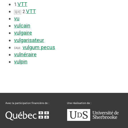
VTT
1.
VTT
2.
Q/C
vu
vulcain
vulgaire
vulgarisateur
vulgum pecus
fam.
vulnéraire
vulpin