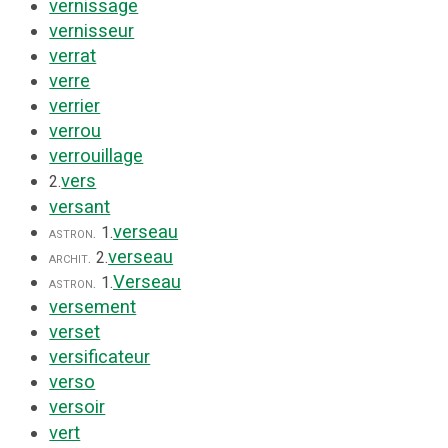
vernissage
vernisseur
verrat
verre
verrier
verrou
verrouillage
vers
2.
versant
verseau
astron.
1.
verseau
archit.
2.
Verseau
astron.
1.
versement
verset
versificateur
verso
versoir
vert