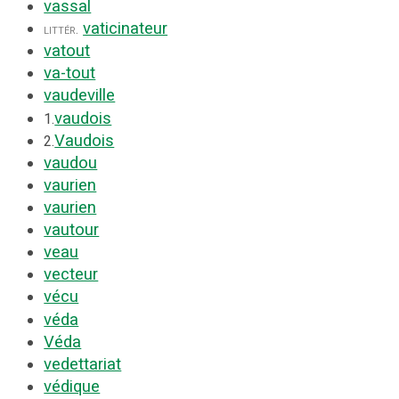
vassal
vaticinateur
littér.
vatout
va-tout
vaudeville
vaudois
1.
Vaudois
2.
vaudou
vaurien
vaurien
vautour
veau
vecteur
vécu
véda
Véda
vedettariat
védique