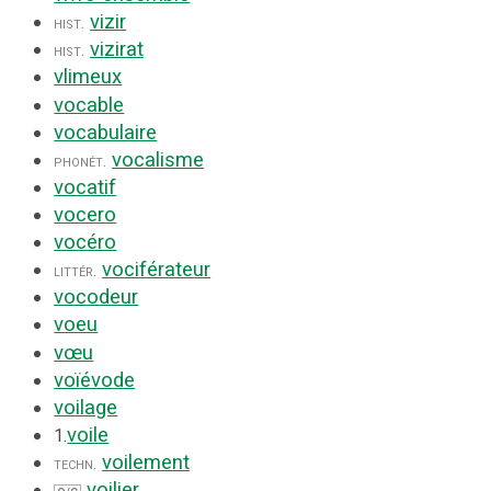
vizir
hist.
vizirat
hist.
vlimeux
vocable
vocabulaire
vocalisme
phonét.
vocatif
vocero
vocéro
vociférateur
littér.
vocodeur
voeu
vœu
voïévode
voilage
voile
1.
voilement
techn.
voilier