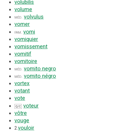
volubilis
volume
volvulus
méd.
vomer
vomi
fam.
vomiquier
vomissement
vomitif
vomitoire
vomito negro
méd.
vomito négro
méd.
vortex
votant
vote
voteur
Q/C
vôtre
vouge
vouloir
2.