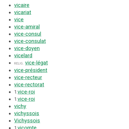
vicaire
vicariat
vice
vice-amiral
vice-consul
vice-consulat
vice-doyen
vicelard
vice-légat
relig.
vice-président
vice-recteur
vice-rectorat
vice-roi
1.
vice-roi
1.
vichy
vichyssois
Vichyssois
vicomte
1.