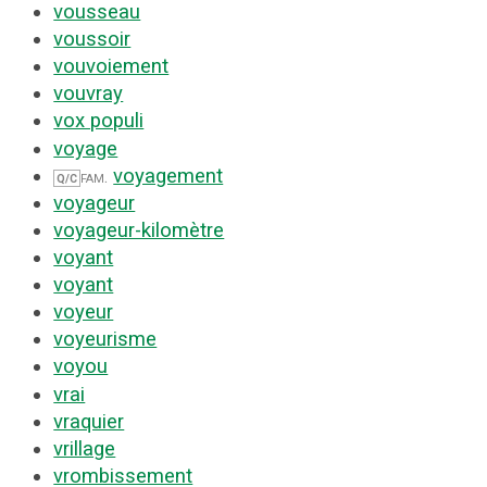
vousseau
voussoir
vouvoiement
vouvray
vox populi
voyage
voyagement
fam.
Q/C
voyageur
voyageur-kilomètre
voyant
voyant
voyeur
voyeurisme
voyou
vrai
vraquier
vrillage
vrombissement