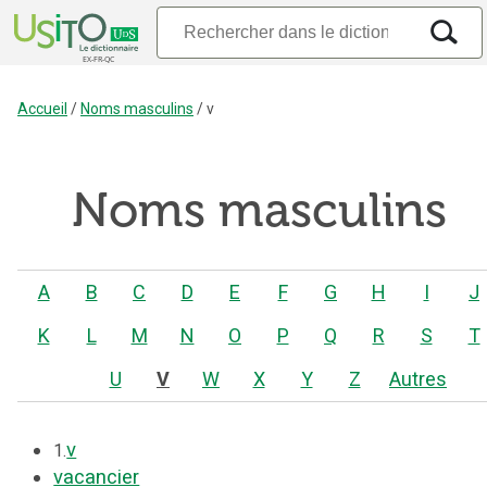
Accueil
/
Noms masculins
/
v
Noms masculins
A
B
C
D
E
F
G
H
I
J
K
L
M
N
O
P
Q
R
S
T
U
V
W
X
Y
Z
Autres
v
1.
vacancier