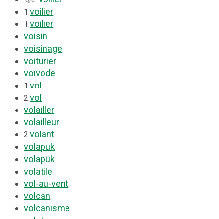
Q/C
voilier
1.
voilier
1.
voisin
voisinage
voiturier
voïvode
vol
1.
vol
2.
volailler
volailleur
volant
2.
volapuk
volapük
volatile
vol-au-vent
volcan
volcanisme