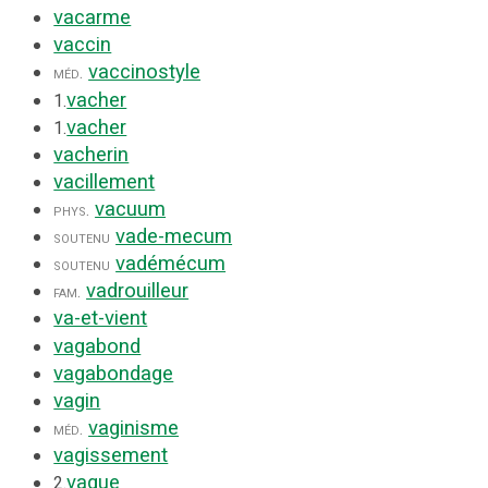
vacarme
vaccin
vaccinostyle
méd.
vacher
1.
vacher
1.
vacherin
vacillement
vacuum
phys.
vade-mecum
soutenu
vadémécum
soutenu
vadrouilleur
fam.
va-et-vient
vagabond
vagabondage
vagin
vaginisme
méd.
vagissement
vague
2.