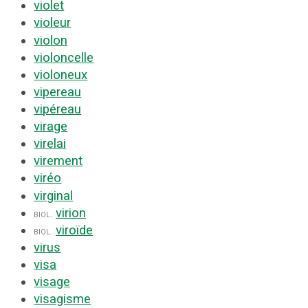
violet
violeur
violon
violoncelle
violoneux
vipereau
vipéreau
virage
virelai
virement
viréo
virginal
virion
biol.
viroïde
biol.
virus
visa
visage
visagisme