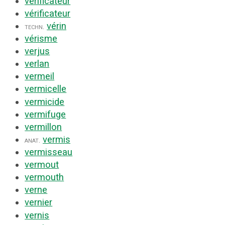
vérificateur
vérificateur
vérin
techn.
vérisme
verjus
verlan
vermeil
vermicelle
vermicide
vermifuge
vermillon
vermis
anat.
vermisseau
vermout
vermouth
verne
vernier
vernis