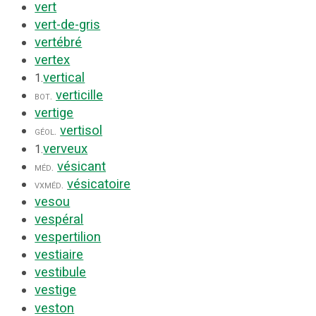
vert
vert-de-gris
vertébré
vertex
vertical
1.
verticille
bot.
vertige
vertisol
géol.
verveux
1.
vésicant
méd.
vésicatoire
vx
méd.
vesou
vespéral
vespertilion
vestiaire
vestibule
vestige
veston